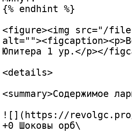
{% endhint %}

<figure><img src="/file
alt=""><figcaption><p>В
Юпитера 1 ур.</p></figc
<details>

<summary>Содержимое лар
![](https://revolgc.pro
+0 Шоковы орб\
