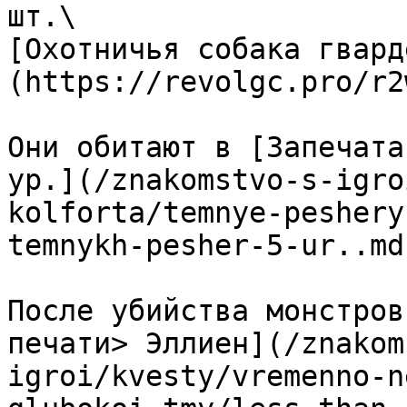
шт.\

[Охотничья собака гвард
(https://revolgc.pro/r2
Они обитают в [Запечата
ур.](/znakomstvo-s-igro
kolforta/temnye-peshery
temnykh-pesher-5-ur..md)
После убийства монстров
печати> Эллиен](/znakom
igroi/kvesty/vremenno-n