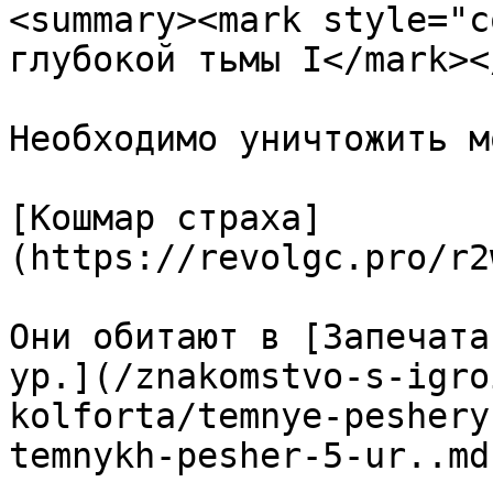
<summary><mark style="c
глубокой тьмы I</mark><
Необходимо уничтожить м
[Кошмар страха]
(https://revolgc.pro/r2
Они обитают в [Запечата
ур.](/znakomstvo-s-igro
kolforta/temnye-peshery
temnykh-pesher-5-ur..md)