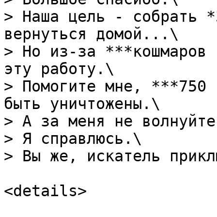
> Наша цель - собрать *
вернуться домой...\

> Но из-за ***кошмаров 
эту работу.\

> Помогите мне, ***750 
быть уничтожены.\

> А за меня не волнуйтес
> Я справлюсь.\

> Вы же, искатель прикл
<details>
