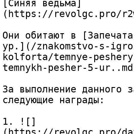
[Синяя ведьма]
(https://revolgc.pro/r2
Они обитают в [Запечата
ур.](/znakomstvo-s-igro
kolforta/temnye-peshery
temnykh-pesher-5-ur..md)
За выполнение данного з
следующие награды:

1. ![]
(https://revolgc.pro/da