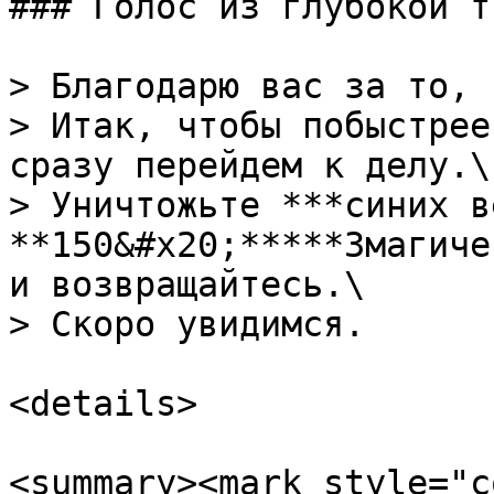
### Голос из глубокой т
> Благодарю вас за то, 
> Итак, чтобы побыстрее
сразу перейдем к делу.\

> Уничтожьте ***синих в
**150&#x20;*****3магиче
и возвращайтесь.\

> Скоро увидимся.

<details>

<summary><mark style="c