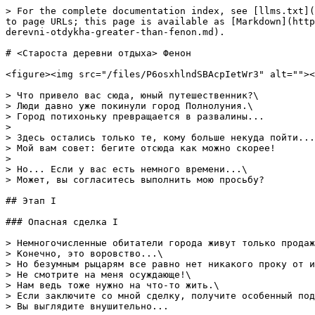
> For the complete documentation index, see [llms.txt](
to page URLs; this page is available as [Markdown](http
derevni-otdykha-greater-than-fenon.md).

# <Староста деревни отдыха> Фенон

<figure><img src="/files/P6osxhlndSBAcpIetWr3" alt=""><
> Что привело вас сюда, юный путешественник?\

> Люди давно уже покинули город Полнолуния.\

> Город потихоньку превращается в развалины...

>

> Здесь остались только те, кому больше некуда пойти...
> Мой вам совет: бегите отсюда как можно скорее!

>

> Но... Если у вас есть немного времени...\

> Может, вы согласитесь выполнить мою просьбу?

## Этап I

### Опасная сделка I

> Немногочисленные обитатели города живут только продаж
> Конечно, это воровство...\

> Но безумным рыцарям все равно нет никакого проку от и
> Не смотрите на меня осуждающе!\

> Нам ведь тоже нужно на что-то жить.\

> Если заключите со мной сделку, получите особенный под
> Вы выглядите внушительно...
