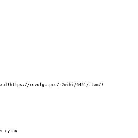
ха](https://revolgc.pro/r2wiki/6451/item/)

я суток
