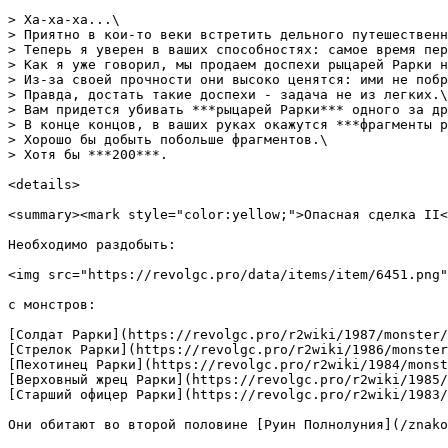
> Ха-ха-ха...\

> Приятно в кои-то веки встретить дельного путешественн
> Теперь я уверен в ваших способностях: самое время пер
> Как я уже говорил, мы продаем доспехи рыцарей Рарки н
> Из-за своей прочности они высоко ценятся: ими не побр
> Правда, достать такие доспехи - задача не из легких.\

> Вам придется убивать ***рыцарей Рарки*** одного за др
> В конце концов, в ваших руках окажутся ***фрагменты р
> Хорошо бы добыть побольше фрагментов.\

> Хотя бы ***200***.

<details>

<summary><mark style="color:yellow;">Опасная сделка II<
Необходимо раздобыть:

<img src="https://revolgc.pro/data/items/item/6451.png"
с монстров:

[Солдат Рарки](https://revolgc.pro/r2wiki/1987/monster/
[Стрелок Рарки](https://revolgc.pro/r2wiki/1986/monster
[Пехотинец Рарки](https://revolgc.pro/r2wiki/1984/monst
[Верховный жрец Рарки](https://revolgc.pro/r2wiki/1985/
[Старший офицер Рарки](https://revolgc.pro/r2wiki/1983/
Они обитают во второй половине [Руин Полнолуния](/znako