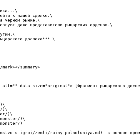
ика...\

ейти к нашей сделке.\

а черном рынке.\

езгуют даже представители рыцарских орденов.\

угим.\

ыцарского доспеха***.\

/mark></summary>

 alt="" data-size="original"> [Фрагмент рыцарского доспе
)\

/)\

er/)\

monster/)\

monster/)

mstvo-s-igroi/zemli/ruiny-polnoluniya.md)  в ночное врем