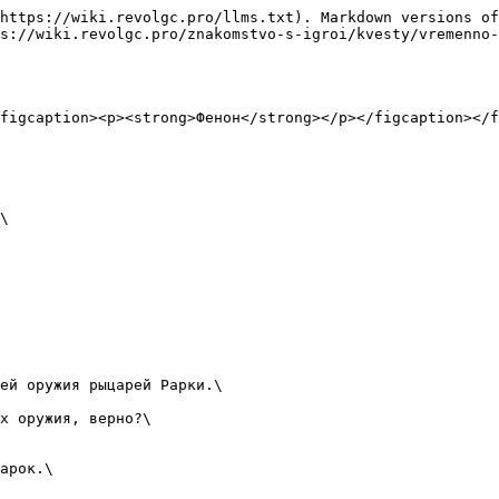
https://wiki.revolgc.pro/llms.txt). Markdown versions of
s://wiki.revolgc.pro/znakomstvo-s-igroi/kvesty/vremenno-
figcaption><p><strong>Фенон</strong></p></figcaption></f
\

ей оружия рыцарей Рарки.\

х оружия, верно?\

арок.\
