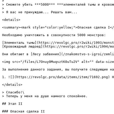
>

> Сможете убить ***5000*** ***элементалей тьмы и кровож
>

> Я вас не принуждаю... Решать вам...

<details>

<summary><mark style="color:yellow;">Опасная сделка I</
Необходимо уничтожить в совокупности 5000 монстров:

[Элементаль тьмы](https://revolgc.pro/r2wiki/1993/monst
[Кровожадный людоед](https://revolgc.pro/r2wiki/1994/mo
Они обитают в [Лесу забвения](/znakomstvo-s-igroi/zemli
<img src="/files/L7Onuy0MuqsztK0uTu2V" alt="" data-size
За выполнение данного задания, вы получите следующие на
1. ![](https://revolgc.pro/data/items/item/71692.png) Н
</details>

> Спасибо!\

> Теперь у меня на душе намного спокойнее.

## Этап II

### Опасная сделка II
