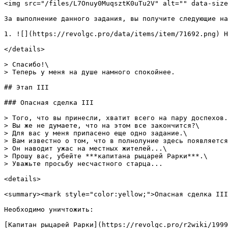
<img src="/files/L7Onuy0MuqsztK0uTu2V" alt="" data-size
За выполнение данного задания, вы получите следующие на
1. ![](https://revolgc.pro/data/items/item/71692.png) Н
</details>

> Спасибо!\

> Теперь у меня на душе намного спокойнее.

## Этап III

### Опасная сделка III

> Того, что вы принесли, хватит всего на пару доспехов.
> Вы же не думаете, что на этом все закончится?\

> Для вас у меня припасено еще одно задание.\

> Вам известно о том, что в полнолуние здесь появляется
> Он наводит ужас на местных жителей...\

> Прошу вас, убейте ***капитана рыцарей Рарки***.\

> Уважьте просьбу несчастного старца...

<details>

<summary><mark style="color:yellow;">Опасная сделка III
Необходимо уничтожить:

[Капитан рыцарей Рарки](https://revolgc.pro/r2wiki/1999