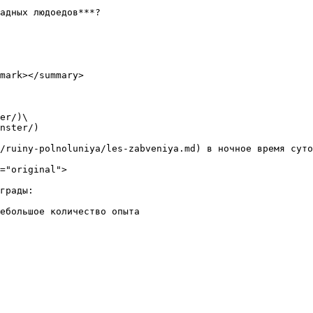
адных людоедов***?

mark></summary>

er/)\

nster/)

/ruiny-polnoluniya/les-zabveniya.md) в ночное время суто
="original">

грады:

ебольшое количество опыта
