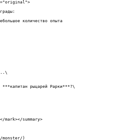
="original">

грады:

ебольшое количество опыта

..\

 ***капитан рыцарей Рарки***?\

</mark></summary>

/monster/)
