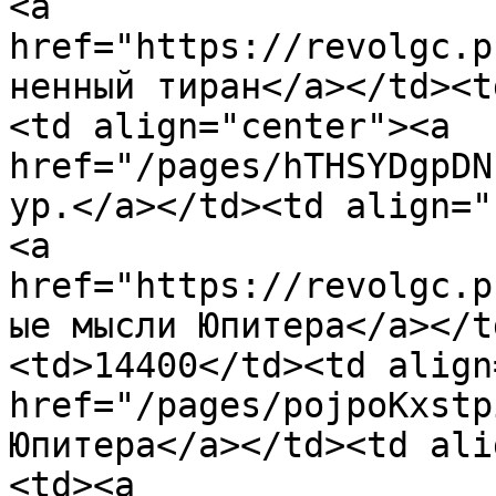
<a 
href="https://revolgc.p
ненный тиран</a></td><t
<td align="center"><a 
href="/pages/hTHSYDgpDN
ур.</a></td><td align="
<a 
href="https://revolgc.p
ые мысли Юпитера</a></t
<td>14400</td><td align
href="/pages/pojpoKxstp
Юпитера</a></td><td ali
<td><a 