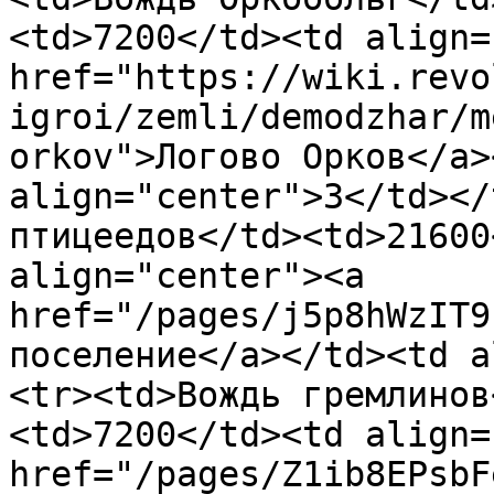
<td>7200</td><td align=
href="https://wiki.revo
igroi/zemli/demodzhar/m
orkov">Логово Орков</a>
align="center">3</td></
птицеедов</td><td>21600
align="center"><a 
href="/pages/j5p8hWzIT9
поселение</a></td><td a
<tr><td>Вождь гремлинов
<td>7200</td><td align=
href="/pages/Z1ib8EPsbF