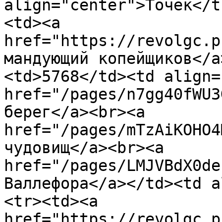
align="center">Точек</t
<td><a 
href="https://revolgc.p
мандующий копейщиков</a
<td>5768</td><td align=
href="/pages/n7gg40fWU3
берег</a><br><a 
href="/pages/mTzAiKOHO4
чудовищ</a><br><a 
href="/pages/LMJVBdX0de
Валлефора</a></td><td a
<tr><td><a 
href="https://revolgc.p