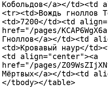
Кобольдов</a></td><td a
<tr><td>Вождь гноллов Т
<td>7200</td><td align=
href="/pages/KCAP6WgX6a
Гноллов</a></td><td ali
<td>Кровавый наур</td><
<td align="center"><a 
href="/pages/Z09WsZIjXN
Мёртвых</a></td><td ali