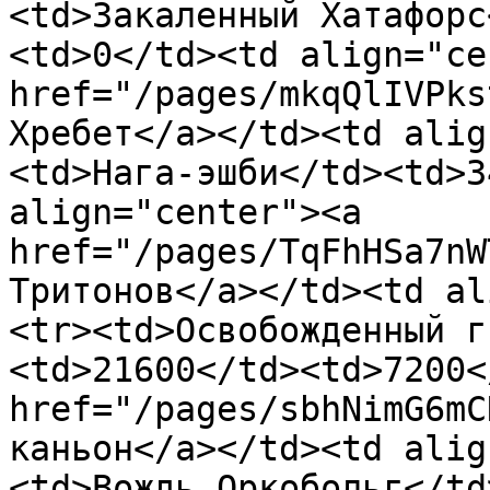
<td>Закаленный Хатафорс
<td>0</td><td align="ce
href="/pages/mkqQlIVPks
Хребет</a></td><td alig
<td>Нага-эшби</td><td>3
align="center"><a 
href="/pages/TqFhHSa7nW
Тритонов</a></td><td al
<tr><td>Освобожденный г
<td>21600</td><td>7200<
href="/pages/sbhNimG6mC
каньон</a></td><td alig
<td>Вождь Оркобольг</td