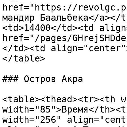
href="https://revolgc.p
мандир Баальбека</a></t
<td>14400</td><td align
href="/pages/GHrejSHDde
</td><td align="center"
</table>

### Остров Акра

<table><thead><tr><th w
width="85">Время</th><t
width="256" align="cent