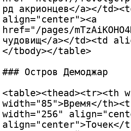
рд акрионцев</a></td><t
align="center"><a 
href="/pages/mTzAiKOHO4
чудовищ</a></td><td ali
</tbody></table>

### Остров Демоджар

<table><thead><tr><th w
width="85">Время</th><t
width="256" align="cent
align="center">Точек</t