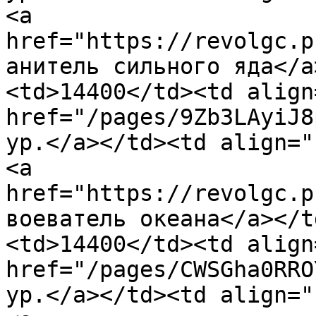
<a 
href="https://revolgc.p
анитель сильного яда</a
<td>14400</td><td align
href="/pages/9Zb3LAyiJ8
ур.</a></td><td align="
<a 
href="https://revolgc.p
воеватель океана</a></t
<td>14400</td><td align
href="/pages/CWSGha0RRO
ур.</a></td><td align="