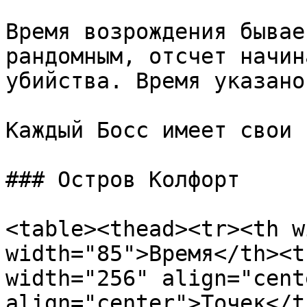
Время возрождения бывае
рандомным, отсчет начин
убийства. Время указано
Каждый Босс имеет свои 
### Остров Колфорт

<table><thead><tr><th w
width="85">Время</th><t
width="256" align="cent
align="center">Точек</t