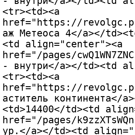
- внутри</a></td><td al
<tr><td><a 
href="https://revolgc.p
аж Метеоса 4</a></td><t
<td align="center"><a 
href="/pages/cwQ1WN7ZNC
- внутри</a></td><td al
<tr><td><a 
href="https://revolgc.p
аститель континента</a>
<td>14400</td><td align
href="/pages/k9zzXTsWQn
ур.</a></td><td align="