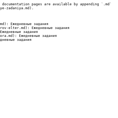
 documentation pages are available by appending `.md` 
ye-zadaniya.md).

md): Ежедневные задания

rov-elter.md): Ежедневные задания

Ежедневные задания

ora.md): Ежедневные задания
