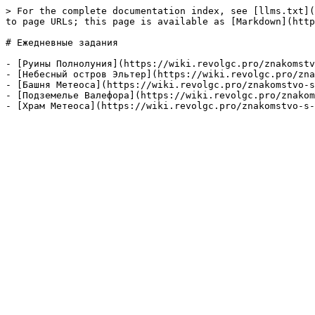
> For the complete documentation index, see [llms.txt](
to page URLs; this page is available as [Markdown](http
# Ежедневные задания

- [Руины Полнолуния](https://wiki.revolgc.pro/znakomstv
- [Небесный остров Эльтер](https://wiki.revolgc.pro/zna
- [Башня Метеоса](https://wiki.revolgc.pro/znakomstvo-s
- [Подземелье Валефора](https://wiki.revolgc.pro/znakom