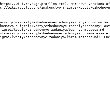
https://wiki.revolgc.pro/llms.txt). Markdown versions of
s://wiki.revolgc.pro/znakomstvo-s-igroi/kvesty/ezhednevn
o-s-igroi/kvesty/ezhednevnye-zadaniya/ruiny-polnoluniya.
komstvo-s-igroi/kvesty/ezhednevnye-zadaniya/nebesnyi-ost
-igroi/kvesty/ezhednevnye-zadaniya/bashnya-meteosa.md): 
stvo-s-igroi/kvesty/ezhednevnye-zadaniya/podzemele-valef