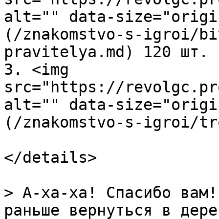
alt="" data-size="origi
(/znakomstvo-s-igroi/bi
pravitelya.md) 120 шт.

3. <img 
src="https://revolgc.pr
alt="" data-size="origi
(/znakomstvo-s-igroi/tr
</details>

> А-ха-ха! Спасибо вам!
раньше вернуться в дере