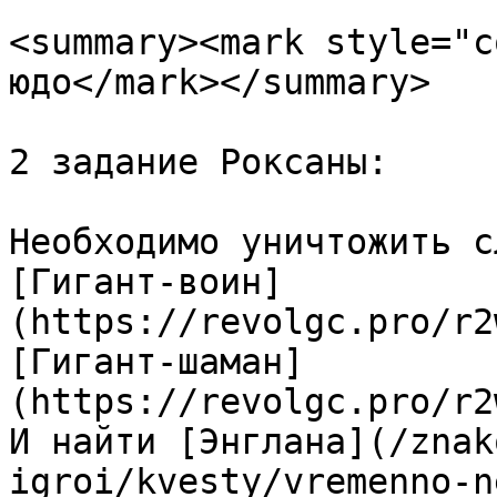
<summary><mark style="c
юдо</mark></summary>

2 задание Роксаны:

Необходимо уничтожить с
[Гигант-воин]
(https://revolgc.pro/r2
[Гигант-шаман]
(https://revolgc.pro/r2
И найти [Энглана](/znak
igroi/kvesty/vremenno-n