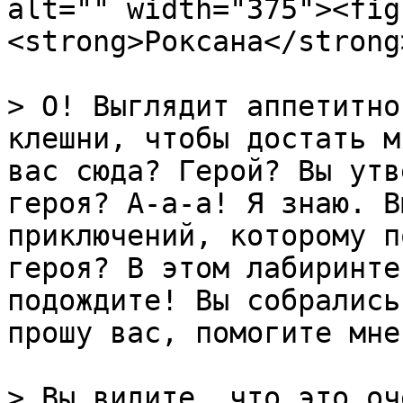
alt="" width="375"><fig
<strong>Роксана</strong
> О! Выглядит аппетитно
клешни, чтобы достать м
вас сюда? Герой? Вы утв
героя? А-а-а! Я знаю. В
приключений, которому п
героя? В этом лабиринте
подождите! Вы собрались
прошу вас, помогите мне!
> Вы видите, что это оч