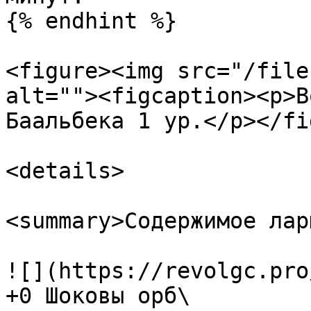
{% endhint %}

<figure><img src="/file
alt=""><figcaption><p>В
Баальбека 1 ур.</p></fi
<details>

<summary>Содержимое лар
![](https://revolgc.pro
+0 Шоковы орб\
