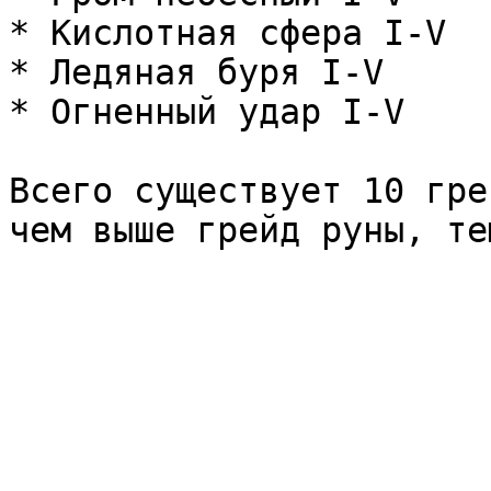
* Кислотная сфера I-V

* Ледяная буря I-V

* Огненный удар I-V

Всего существует 10 гре