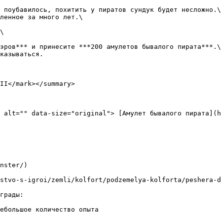
 поубавилось, похитить у пиратов сундук будет несложно.\

ленное за много лет.\

\

эров*** и принесите ***200 амулетов бывалого пирата***.\

казываться.

II</mark></summary>

 alt="" data-size="original"> [Амулет бывалого пирата](h
nster/)

stvo-s-igroi/zemli/kolfort/podzemelya-kolforta/peshera-d
грады:

ебольшое количество опыта
