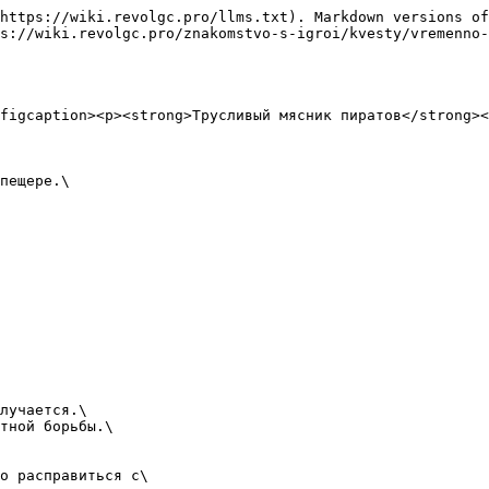
https://wiki.revolgc.pro/llms.txt). Markdown versions of
s://wiki.revolgc.pro/znakomstvo-s-igroi/kvesty/vremenno-
figcaption><p><strong>Трусливый мясник пиратов</strong><
пещере.\

лучается.\

тной борьбы.\

о расправиться с\
