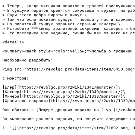
> Теперь, когда мясников пиратов и троллей-прислужников
> В сундуке пиратов хранятся сокровища и оружие, награб
> Ради этого добра пираты и живут.\

> Так что если похитим сундук - победа у нас в кармане.
> Но пиратский сундук охраняют страшные монстры!\

> Истребите ***химер хранителей сокровищ, касперов и бл
> Это последнее мое задание, лучше бы вам от него не от
<details>

<summary><mark style="color:yellow;">Мольба о прощении 
Необходимо раздобыть:

<img src="https://revolgc.pro/data/items/item/6450.png"
с монстров:

[Блэр](https://revolgc.pro/r2wiki/1341/monster/)\

[Каспер](https://revolgc.pro/r2wiki/1340/monster/)\

[Химера](https://revolgc.pro/r2wiki/1338/monster/)\

[Хранитель сокровищ](https://revolgc.pro/r2wiki/1339/mo
Они обитают в [Пещере древних пиратов на 2 ур.](/znakom
За выполнение данного задания, вы получите следующие на
1. ![](https://revolgc.pro/data/items/item/71692.png) Н