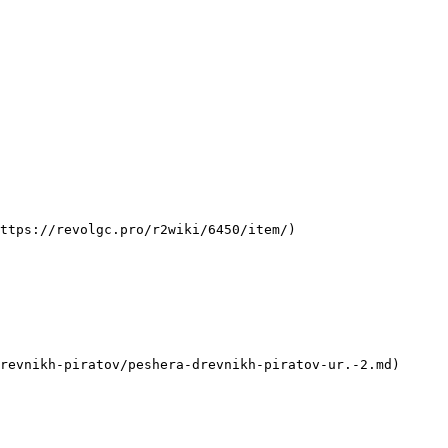
ttps://revolgc.pro/r2wiki/6450/item/)

revnikh-piratov/peshera-drevnikh-piratov-ur.-2.md)
