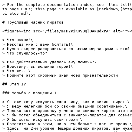
> For the complete documentation index, see [llms.txt](
to page URLs; this page is available as [Markdown](http
piratov.md).

# Трусливый мясник пиратов

<figure><img src="/files/mFH2PiKRvBqlOANudxrA" alt=""><
> Что нужно?\

> Некогда мне с вами болтать!\

> Нужно скорее расправиться со всеми мерзавцами в этой 
> Что случилось-то?

> Вам действительно удалось ему помочь?\

> Воистину, вы великий герой!\

> Что же...\

> Примите этот скромный знак моей признательности.

## Этап IV

### Мольба о прощении I

> Я тоже хочу искупить свою вину, как и викинг-пират.\

> Я веду нелегкий бой со своими бывшими соратниками.\

> Только вот в одиночку у меня не слишком хорошо это по
> Я бы хотел объединиться с викингом-пиратом для совмес
> Я бы хотел искупить свои грехи!\

> Помогите мне в этом, ни о чем больше я вас не прошу.\

> Здесь, на 2-м уровне Пещеры древних пиратов, вам нужн