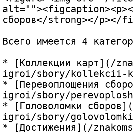
alt=""><figcaption><p><
сборов</strong></p></fi
Всего имеется 4 категор
* [Коллекции карт](/zna
igroi/sbory/kollekcii-k
* [Перевоплощения сборо
igroi/sbory/perevoplosh
* [Головоломки сборов](
igroi/sbory/golovolomki
* [Достижения](/znakoms