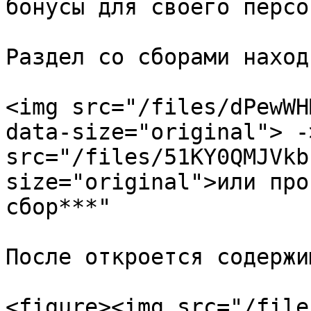
бонусы для своего персо
Раздел со сборами наход
<img src="/files/dPewWH
data-size="original"> -
src="/files/51KY0QMJVkb
size="original">или про
сбор***"

После откроется содержи
<figure><img src="/file