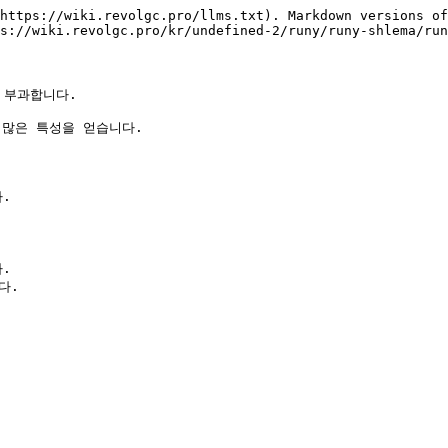
https://wiki.revolgc.pro/llms.txt). Markdown versions of
s://wiki.revolgc.pro/kr/undefined-2/runy/runy-shlema/run
부과합니다.

많은 특성을 얻습니다.



.

.

.


