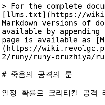
> For the complete docu
[llms.txt](https://wiki
Markdown versions of do
available by appending 
page is available as [M
(https://wiki.revolgc.p
2/runy/runy-oruzhiya/ru
# 죽음의 공격의 룬

일정 확률로 크리티컬 공격 레