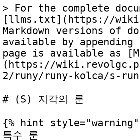
> For the complete docu
[llms.txt](https://wiki
Markdown versions of do
available by appending 
page is available as [M
(https://wiki.revolgc.p
2/runy/runy-kolca/s-run
# (S) 지각의 룬

{% hint style="warning" 
특수 룬
