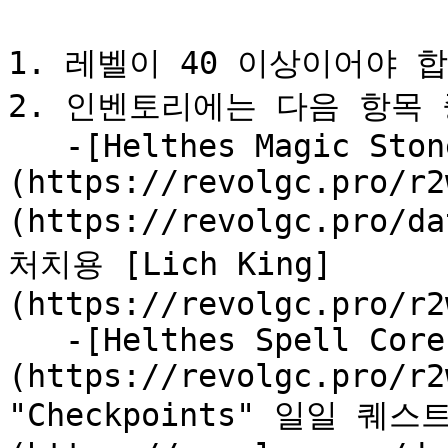
1. 레벨이 40 이상이어야 합
2. 인벤토리에는 다음 항목 
   -[Helthes Magic Stone]
(https://revolgc.pro/r2
(https://revolgc.pro/d
처치용 [Lich King]
(https://revolgc.pro/r2
   -[Helthes Spell Core]
(https://revolgc.pro/r2
"Checkpoints" 일일 퀘스