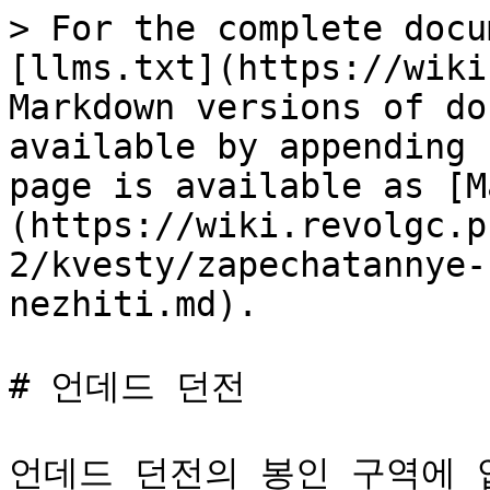
> For the complete docu
[llms.txt](https://wiki
Markdown versions of do
available by appending 
page is available as [M
(https://wiki.revolgc.p
2/kvesty/zapechatannye-
nezhiti.md).

# 언데드 던전

언데드 던전의 봉인 구역에 