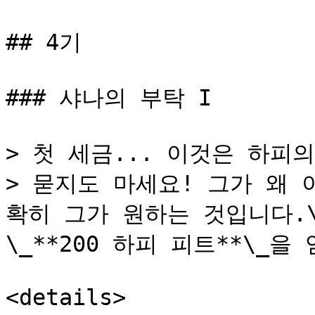
## 4기

### 샤나의 부탁 I

> 첫 세금... 이것은 하피의
> 묻지도 마세요! 그가 왜 
확히 그가 원하는 것입니다.\ 
\_**200 하피 피트**\_
<details>
