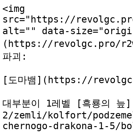
<img 
src="https://revolgc.pr
alt="" data-size="ori
(https://revolgc.pro/r
파괴:

[도마뱀](https://revolgc.
대부분이 1레벨 [흑룡의 늪](/
2/zemli/kolfort/podzeme
chernogo-drakona-1-5/bo