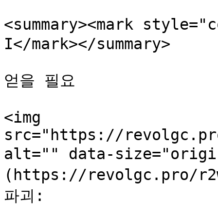
<summary><mark style=
I</mark></summary>

얻을 필요

<img 
src="https://revolgc.pr
alt="" data-size="ori
(https://revolgc.pro/r
파괴:
